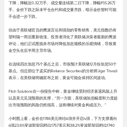
下降，降幅近0.32万手。成交量连续第二日下降，降幅约5.26万
手。金价下跌之际未平仓合约和成交量齐跌，暗示金价暂时可能
不会进一步下跌。
但由于美联储官员的鹰派言论和强劲的零售销售，
美元指数
仍有
望时隔一周后重新收涨。投资者消化了美联储决策者最新的鹰派
评论，他们正试图扼杀市场对降低加息规模的乐观情绪，导致黄
金空头在后半周主导市场。
在连续四次加息75个基点之后，市场预计美联储12月份加息50个
基点。但总部位于孟买的Reliance Securities的分析师Jigar Trivedi
表示，在美联储明确宣布之前，黄金可能会保持区间波动。
Fitch Solutions在一份报告中称，黄金继续受到经济衰退风险上升
以及美元见顶预期的支撑，“另一方面，美联储加息幅度和力度超
出市场预期的风险仍然很高，这将继续对黄金构成压力。”
小时图上看，金价在1786美元终结iii浪并开启iv浪，下方支撑看向
iii浪23.6%斐波那契回档位1757美元和38.2%斐波那契回档位1740