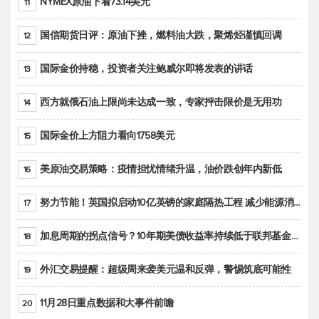
NYMEX原油下看73.14美元
11
国信期货日评：原油下挫，燃料油大跌，聚烯烃谨慎回调
12
国际金价持稳，投资者关注鲍威尔即将发表的讲话
13
西方就俄石油上限尚未达成一致，专家抨击限价是无用功
14
国际金价上方阻力看向1758美元
15
美原油交易策略：疫情担忧情绪升温，油价跌创年内新低
16
努力节能！英国拟启动10亿英镑的家庭隔热工程 减少能源消耗
17
加息周期的拐点信号？10年期美债收益率持续低于联邦基金利率目标区间
18
外汇交易提醒：超级周来袭美元温和反弹，警惕筑底可能性
19
11月28日重点数据和大事件前瞻
20