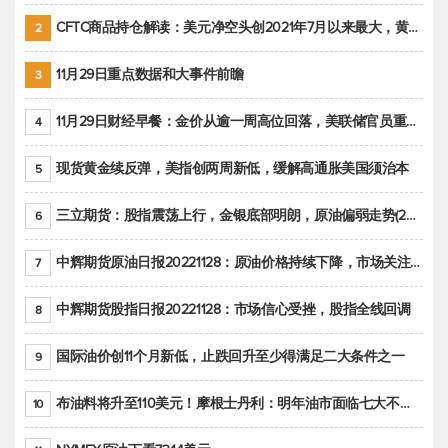
CFTC商品持仓解读：美元净空头创2021年7月以来最大，黄金期货投机性净多头头寸减少
2
11月29日重点数据和大事件前瞻
3
11月29日财经早餐：金价从逾一周高位回落，美联储官员重申鹰派立场推动美元回升
4
现货黄金续反弹，美指创两周新低，缓解高通胀美国须治本
5
三立期货：股指震荡上行，金银底部明朗，原油偏弱走势(20221128收评)
6
中辉期货原油日报20221128：原油价格持续下降，市场关注OPEC+新一轮产能政策
7
中辉期货股指日报20221128：市场信心受挫，股指全线回调
8
国际油价创11个月新低，止跌回升至少得满足二大条件之一
9
布油料将升至110美元！摩根士丹利：明年油市面临七大不确定性
10