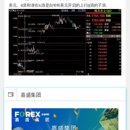
美元。iii浪和潜在iv浪是自1616美元开启的上行(i)浪的子浪。
嘉盛集团