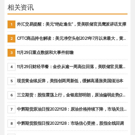
相关资讯
外汇交易提醒：美元“绝处逢生”，受美联储官员鹰派讲话支撑
1
CFTC商品持仓解读：美元净空头创2021年7月以来最大，黄金期货投机性净多头头寸减少
2
11月29日重点数据和大事件前瞻
3
11月29日财经早餐：金价从逾一周高位回落，美联储官员重申鹰派立场推动美元回升
4
现货黄金续反弹，美指创两周新低，缓解高通胀美国须治本
5
三立期货：股指震荡上行，金银底部明朗，原油偏弱走势(20221128收评)
6
中辉期货原油日报20221128：原油价格持续下降，市场关注OPEC+新一轮产能政策
7
中辉期货股指日报20221128：市场信心受挫，股指全线回调
8