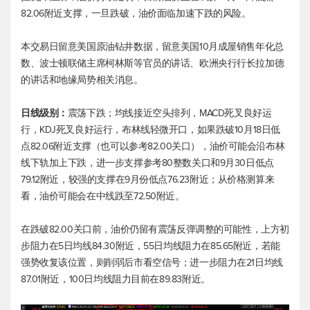
82.06附近支撑，一旦跌破，油价面临加速下跌的风险。
本交易日留意美国原油钻井数据，留意美国10月成屋销售年化总
数、波士顿联储主席柯林斯等官员的讲话、欧洲央行行长拉加德
的讲话和地缘局势相关消息。
日线级别：
震荡下跌；均线接近空头排列，MACD死叉良好运
行，KDJ死叉良好运行，布林线轻微开口，如果跌破10月18日低
点82.06附近支撑（也可以参考82.00关口），油价可能会沿布林
线下轨加上下跌，进一步支撑参考80整数关口和9月30日低点
79.12附近，较强的支撑在9月份低点76.23附近；从价格测算来
看，油价可能会在中线跌至72.50附近。
在跌破82.00关口前，油价仍留有震荡反弹调整的可能性，上方初
步阻力在5日均线84.30附近，55日均线阻力在85.65附近，若能
强势收复该位置，则削弱后市看空信号；进一步阻力在21日均线
87.01附近，100日均线阻力目前在89.83附近。