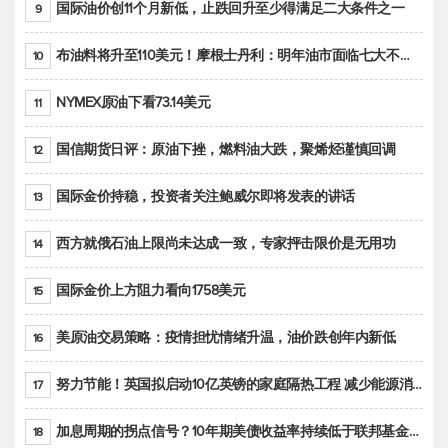
国际油价创11个月新低，止跌回升至少得满足二大条件之一
9
布油料将升至110美元！摩根士丹利：明年油市面临七大不确定性
10
NYMEX原油下看73.14美元
11
国信期货日评：原油下挫，燃料油大跌，聚烯烃谨慎回调
12
国际金价持稳，投资者关注鲍威尔即将发表的讲话
13
西方就俄石油上限尚未达成一致，专家抨击限价是无用功
14
国际金价上方阻力看向1758美元
15
美原油交易策略：疫情担忧情绪升温，油价跌创年内新低
16
努力节能！英国拟启动10亿英镑的家庭隔热工程 减少能源消耗
17
加息周期的拐点信号？10年期美债收益率持续低于联邦基金利率目标区间
18