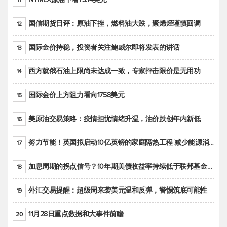
11
国信期货日评：原油下挫，燃料油大跌，聚烯烃谨慎回调
12
国际金价持稳，投资者关注鲍威尔即将发表的讲话
13
西方就俄石油上限尚未达成一致，专家抨击限价是无用功
14
国际金价上方阻力看向1758美元
15
美原油交易策略：疫情担忧情绪升温，油价跌创年内新低
16
努力节能！英国拟启动10亿英镑的家庭隔热工程 减少能源消耗
17
加息周期的拐点信号？10年期美债收益率持续低于联邦基金利率目标区间
18
外汇交易提醒：超级周来袭美元温和反弹，警惕筑底可能性
19
11月28日重点数据和大事件前瞻
20