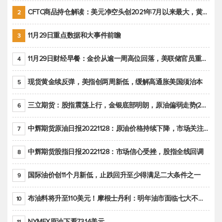
CFTC商品持仓解读：美元净空头创2021年7月以来最大，黄金期货投机性净多头头寸减少
2
11月29日重点数据和大事件前瞻
3
11月29日财经早餐：金价从逾一周高位回落，美联储官员重申鹰派立场推动美元回升
4
现货黄金续反弹，美指创两周新低，缓解高通胀美国须治本
5
三立期货：股指震荡上行，金银底部明朗，原油偏弱走势(20221128收评)
6
中辉期货原油日报20221128：原油价格持续下降，市场关注OPEC+新一轮产能政策
7
中辉期货股指日报20221128：市场信心受挫，股指全线回调
8
国际油价创11个月新低，止跌回升至少得满足二大条件之一
9
布油料将升至110美元！摩根士丹利：明年油市面临七大不确定性
10
NYMEX原油下看73.14美元