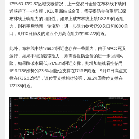
1755.60-1782.87区域突破情况，上一交易日金价在布林线下轨附
近获得了一些支撑，KDJ重新结成金叉，需要提防金价重新试探
布林线上轨阻力的可能性，如果上破布林线上轨1782.87附近阻
力，则有望启动新一轮涨势；进一步阻力参考1790关口和1800关
口，8月10日触及的逾五个月高点阻力在1807.72附近。
此外，布林线中轨1769.21附近也存在一些阻力，由于MACD死叉
运行，如果不能顶破该阻力，则需要提防金价的进一步回调风
险，如果跌破本周低点1753.18附近支撑，则增加短线看空信号；
1616-1786涨势的23.6%回撤位支撑在1746.15附近，9月12日高点支
撑在1735.02附近，该位置支撑相对较强，38.2%回撤位支撑在
1721.35附近。