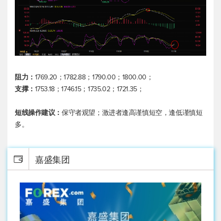
阻力：
1769.20；1782.88；1790.00；1800.00；
支撑：
1753.18；1746.15；1735.02；1721.35；
短线操作建议：
保守者观望；激进者逢高谨慎短空，逢低谨慎短
多。
嘉盛集团