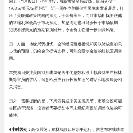
周五（11月18日）亚洲时段，
现货黄金
窄幅震荡，目前交投于
1763.57美元/盎司附近，近一周多位美联储官员发表鹰派讲话，打
压了美联储政策转向的预期，令金价承压，而且市场担忧美联储
的终端利率会高于市场预期、加息周期也可能会长于市场预期，
短线看涨美元的预期有所回升，令金价面临进一步回调风险。
另一方面，地缘局势担忧、全球经济衰退担忧和美联储放缓加息
步伐的预期，仍给金价提供支撑，可能会限制金价的短线回调空
间。
本交易日关注美国10月成屋销售年化总数和波士顿联储主席柯林
斯等官员的讲话，留意欧洲央行行长拉加德的讲话和地缘局势相
关消息。
另外，需要提醒的是，下周四将迎来美国感恩节，市场交投可能
会区趋于清淡，投资者需要提防本周末经纪商提前调整仓位的可
能性。
4小时级别：
高位震荡；布林线收口后水平运行，留意布林线轨道