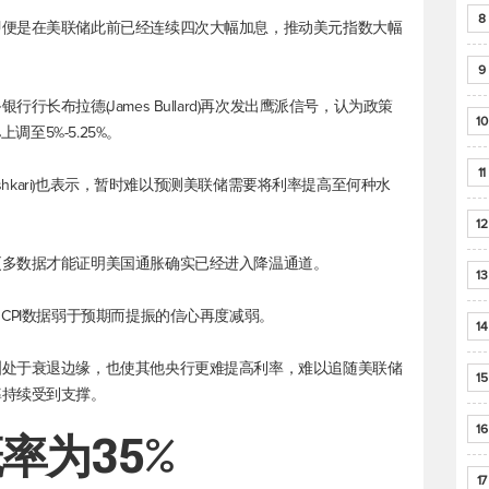
8
即便是在美联储此前已经连续四次大幅加息，推动
美元指数
大幅
9
长布拉德(James Bullard)再次发出鹰派信号，认为政策
10
调至5%-5.25%。
11
ashkari)也表示，暂时难以预测美联储需要将利率提高至何种水
12
更多数据才能证明美国通胀确实已经进入降温通道。
13
CPI数据弱于预期而提振的信心再度减弱。
14
洲处于衰退边缘，也使其他央行更难提高利率，难以追随美联储
15
率持续受到支撑。
16
率为35%
17