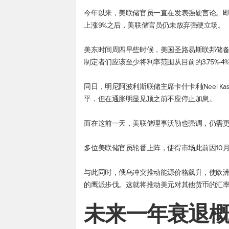
今年以来，美联储官员一直在发表强硬言论。
上涨9%之后，美联储官员仍未放弃强硬立场。
美东时间周四早些时候，美国圣路易斯联邦储备银行行
制定者们应该至少将利率范围从目前的3.75%-4%上
同日，明尼阿波利斯联储主席卡什卡利(Neel K
平，但在通胀明显见顶之前不应停止加息。
而在这前一天，美联储理事沃勒也强调，仍需
多位美联储官员轮番上阵，使得市场此前因10月
与此同时，俄乌冲突推动能源价格飙升，使欧
的鹰派步伐。这就将推动美元对其他货币的汇
未来一年衰退概