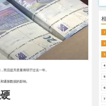
1
2
3
4
的，而且提升质量将弱于过去一年。
5
长和通胀数据的影响。
6
强硬
7