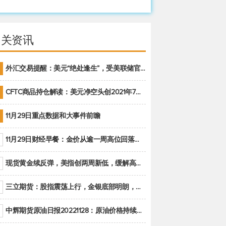
相关资讯
外汇交易提醒：美元“绝处逢生”，受美联储官员鹰派讲话支撑
CFTC商品持仓解读：美元净空头创2021年7月以来最大，黄金期货投机性净多头头寸减少
11月29日重点数据和大事件前瞻
11月29日财经早餐：金价从逾一周高位回落，美联储官员重申鹰派立场推动美元回升
现货黄金续反弹，美指创两周新低，缓解高通胀美国须治本
三立期货：股指震荡上行，金银底部明朗，原油偏弱走势(20221128收评)
中辉期货原油日报20221128：原油价格持续下降，市场关注OPEC+新一轮产能政策