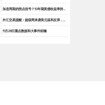
加息周期的拐点信号？10年期美债收益率持续低于联邦基金利率目标区间
外汇交易提醒：超级周来袭美元温和反弹，警惕筑底可能性
11月28日重点数据和大事件前瞻