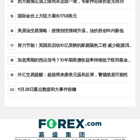
西方就俄石油上限尚未达成一致，专家抨击限价是无用功
14
国际金价上方阻力看向1758美元
15
美原油交易策略：疫情担忧情绪升温，油价跌创年内新低
16
努力节能！英国拟启动10亿英镑的家庭隔热工程 减少能源消耗
17
加息周期的拐点信号？10年期美债收益率持续低于联邦基金利率目标区间
18
外汇交易提醒：超级周来袭美元温和反弹，警惕筑底可能性
19
11月28日重点数据和大事件前瞻
20