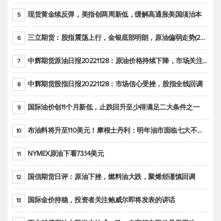
现货黄金续反弹，美指创两周新低，缓解高通胀美国须治本
5
三立期货：股指震荡上行，金银底部明朗，原油偏弱走势(20221128收评)
6
中辉期货原油日报20221128：原油价格持续下降，市场关注OPEC+新一轮产能政策
7
中辉期货股指日报20221128：市场信心受挫，股指全线回调
8
国际油价创11个月新低，止跌回升至少得满足二大条件之一
9
布油料将升至110美元！摩根士丹利：明年油市面临七大不确定性
10
NYMEX原油下看73.14美元
11
国信期货日评：原油下挫，燃料油大跌，聚烯烃谨慎回调
12
国际金价持稳，投资者关注鲍威尔即将发表的讲话
13