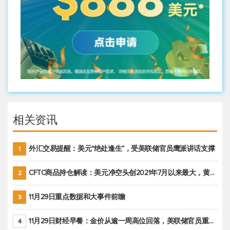
相关资讯
外汇交易提醒：美元“绝处逢生”，受美联储官员鹰派讲话支撑
1
CFTC商品持仓解读：美元净空头创2021年7月以来最大，黄金期货投机性净多头头寸减少
2
11月29日重点数据和大事件前瞻
3
11月29日财经早餐：金价从逾一周高位回落，美联储官员重申鹰派立场推动美元回升
4