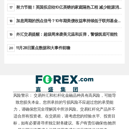
努力节能！英国拟启动10亿英镑的家庭隔热工程 减少能源消耗
17
加息周期的拐点信号？10年期美债收益率持续低于联邦基金利率目标区间
18
外汇交易提醒：超级周来袭美元温和反弹，警惕筑底可能性
19
11月28日重点数据和大事件前瞻
20
风险警示： 交易外汇和杠杆化金融品种具有高风险，可能导
致您损失本金。您所承担的亏损风险不应超过您的承受能
力，请确保您完全理解其中所涉风险。交易杠杆化产品并不
适合所有投资者。在交易前，请考虑您的经验水平、投资目
标，如有必要请寻求独立财务建议。客户有责任确保他/她所