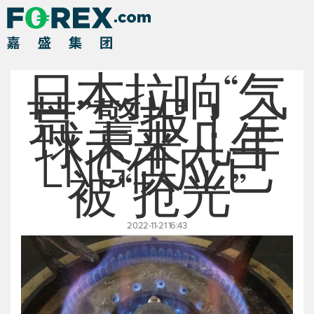
日本拉响“气
荒”警报！全
球未来几年
LNG供应已
被“抢光”
2022-11-21 16:43