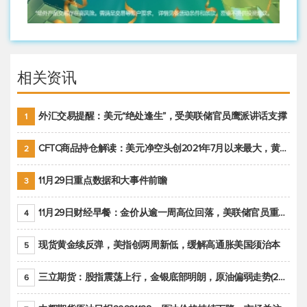
相关资讯
外汇交易提醒：美元“绝处逢生”，受美联储官员鹰派讲话支撑
1
CFTC商品持仓解读：美元净空头创2021年7月以来最大，黄金期货投机性净多头头寸减少
2
11月29日重点数据和大事件前瞻
3
11月29日财经早餐：金价从逾一周高位回落，美联储官员重申鹰派立场推动美元回升
4
现货黄金续反弹，美指创两周新低，缓解高通胀美国须治本
5
三立期货：股指震荡上行，金银底部明朗，原油偏弱走势(20221128收评)
6