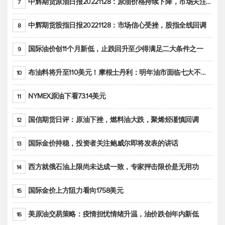
中辉期货原油日报20221128：原油价格持续下降，市场关注OPEC+新一轮产能政策
7
中辉期货股指日报20221128：市场信心受挫，股指全线回调
8
国际油价创11个月新低，止跌回升至少得满足二大条件之一
9
布油料将升至110美元！摩根士丹利：明年油市面临七大不确定性
10
NYMEX原油下看73.14美元
11
国信期货日评：原油下挫，燃料油大跌，聚烯烃谨慎回调
12
国际金价持稳，投资者关注鲍威尔即将发表的讲话
13
西方就俄石油上限尚未达成一致，专家抨击限价是无用功
14
国际金价上方阻力看向1758美元
15
美原油交易策略：疫情担忧情绪升温，油价跌创年内新低
16