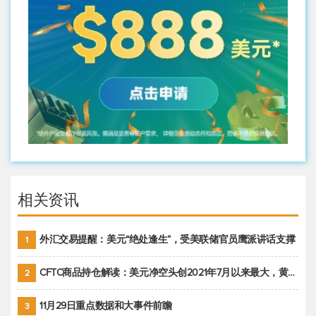
相关资讯
外汇交易提醒：美元“绝处逢生”，受美联储官员鹰派讲话支撑
1
CFTC商品持仓解读：美元净空头创2021年7月以来最大，黄金期货投机性净多头头寸减少
2
11月29日重点数据和大事件前瞻
3