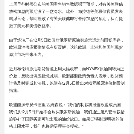
上周早些时候公布的美国零售销售数据强于预期，对有关美联储
放松加息的预期泼了一盆冷水。此外，布拉德等美联储官员发表
鹰派言论，帮助挫败了有关美联储即将暂停加息的预期，从而提
振了美元和美债收益率。
由于炼油厂在12月5日欧盟对俄罗斯原油实施禁运之前囤积库存，
欧洲原油供应紧张情况有所缓解，这给欧洲、非洲和美国的现货
原油市场带来压力。
近月
布伦特原油
期货价差上周大幅收窄，而NYMEX原油则转为正
价差，反映出供应担忧减弱。欧盟能源政策负责人表示，欧盟预
计将及时完成其法规，以便在12月5日推出对俄罗斯原油价格限制
措施。
欧盟能源专员卡德里·西姆森说：“我们的制裁将涵盖欧盟成员国，
我们从12月5日开始不会购买俄罗斯原油，我们通过第八套制裁措
施弥补了国际买家可能出现的油价缺口。如果G7将制定明确的价
格上限水平，我们也将需要理事会授权。”