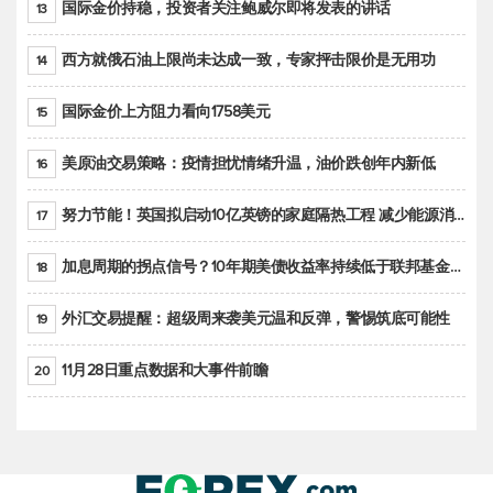
国际金价持稳，投资者关注鲍威尔即将发表的讲话
13
西方就俄石油上限尚未达成一致，专家抨击限价是无用功
14
国际金价上方阻力看向1758美元
15
美原油交易策略：疫情担忧情绪升温，油价跌创年内新低
16
努力节能！英国拟启动10亿英镑的家庭隔热工程 减少能源消耗
17
加息周期的拐点信号？10年期美债收益率持续低于联邦基金利率目标区间
18
外汇交易提醒：超级周来袭美元温和反弹，警惕筑底可能性
19
11月28日重点数据和大事件前瞻
20