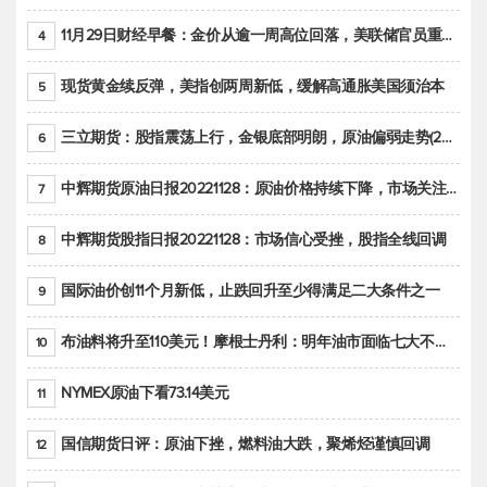
11月29日财经早餐：金价从逾一周高位回落，美联储官员重申鹰派立场推动美元回升
4
现货黄金续反弹，美指创两周新低，缓解高通胀美国须治本
5
三立期货：股指震荡上行，金银底部明朗，原油偏弱走势(20221128收评)
6
中辉期货原油日报20221128：原油价格持续下降，市场关注OPEC+新一轮产能政策
7
中辉期货股指日报20221128：市场信心受挫，股指全线回调
8
国际油价创11个月新低，止跌回升至少得满足二大条件之一
9
布油料将升至110美元！摩根士丹利：明年油市面临七大不确定性
10
NYMEX原油下看73.14美元
11
国信期货日评：原油下挫，燃料油大跌，聚烯烃谨慎回调
12