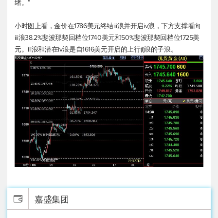
绪。”
小时图上看，金价在1786美元终结iii浪并开启iv浪，下方支撑看向
iii浪38.2%斐波那契回档位1740美元和50%斐波那契回档位1725美
元。iii浪和潜在iv浪是自1616美元开启的上行(i)浪的子浪。
嘉盛集团