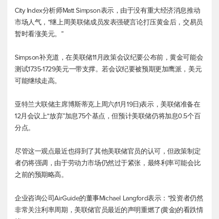
City Index分析师Matt Simpson表示，由于没有重大经济消息推动
市场人气，“继上周美联储成员发表强硬言论打压黄金后，交易员
暂时看涨美元。”
Simpson补充道，在美联储11月政策会议纪要公布前，黄金可能会
测试1735-1729美元一带支撑。若会议纪要被预期更加鹰派，美元
可能继续走高。
亚特兰大联储主席博斯蒂克上周六(11月19日)表示，美联储准备在
12月会议上“放弃”加息75个基点，但预计美联储仍将加息0.5个百
分点。
尽管这一观点最近也得到了其他美联储官员的认可，但政策制定
者仍将强调，由于劳动力市场仍然过于紧张，最终利率可能会比
之前的预期略高。
企业咨询公司AirGuide的董事Michael Langford表示：“投资者仍然
非常关注利率周期，美联储官员最近的声明重燃了(黄金)的看跌情