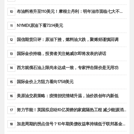
布油料将升至110美元！摩根士丹利：明年油市面临七大不确定性
10
NYMEX原油下看73.14美元
11
国信期货日评：原油下挫，燃料油大跌，聚烯烃谨慎回调
12
国际金价持稳，投资者关注鲍威尔即将发表的讲话
13
西方就俄石油上限尚未达成一致，专家抨击限价是无用功
14
国际金价上方阻力看向1758美元
15
美原油交易策略：疫情担忧情绪升温，油价跌创年内新低
16
努力节能！英国拟启动10亿英镑的家庭隔热工程 减少能源消耗
17
加息周期的拐点信号？10年期美债收益率持续低于联邦基金利率目标区间
18