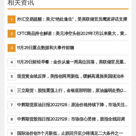
相关资讯
外汇交易提醒：美元“绝处逢生”，受美联储官员鹰派讲话支撑
1
CFTC商品持仓解读：美元净空头创2021年7月以来最大，黄金期货投机性净多头头寸减少
2
11月29日重点数据和大事件前瞻
3
11月29日财经早餐：金价从逾一周高位回落，美联储官员重申鹰派立场推动美元回升
4
现货黄金续反弹，美指创两周新低，缓解高通胀美国须治本
5
三立期货：股指震荡上行，金银底部明朗，原油偏弱走势(20221128收评)
6
中辉期货原油日报20221128：原油价格持续下降，市场关注OPEC+新一轮产能政策
7
中辉期货股指日报20221128：市场信心受挫，股指全线回调
8
国际油价创11个月新低，止跌回升至少得满足二大条件之一
9