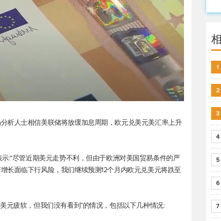
1
2
3
场分析人士相信美联储将放缓加息周期，
欧元兑美元
美汇率上升
。
4
ielsen表示:“尽管近期美元走势不利，但由于欧洲对美国贸易条件的严
5
增长面临下行风险，我们继续预测12个月内
欧元兑美元
将跌至
6
美元疲软，但我们没有看到”的情况，包括以下几种情况:
7