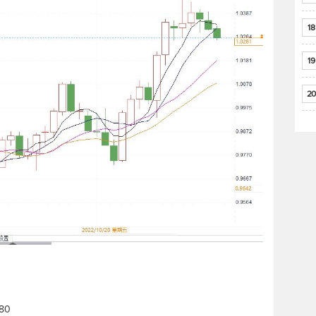
18
19
20
/80