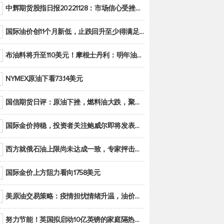
中辉期货股指日报20221128：市场信心受挫，股指全线回调
国际油价创11个月新低，止跌回升至少得满足二大条件之一
布油料将升至110美元！摩根士丹利：明年油市面临七大不确定性
NYMEX原油下看73.14美元
国信期货日评：原油下挫，燃料油大跌，聚烯烃谨慎回调
国际金价持稳，投资者关注鲍威尔即将发表的讲话
西方就俄石油上限尚未达成一致，专家抨击限价是无用功
国际金价上方阻力看向1758美元
美原油交易策略：疫情担忧情绪升温，油价跌创年内新低
努力节能！英国拟启动10亿英镑的家庭隔热工程 减少能源消耗