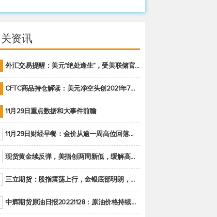
相关资讯
外汇交易提醒：美元“绝处逢生”，受美联储官员鹰派讲话支撑
CFTC商品持仓解读：美元净空头创2021年7月以来最大，黄金期货投机性净多头头寸减少
11月29日重点数据和大事件前瞻
11月29日财经早餐：金价从逾一周高位回落，美联储官员重申鹰派立场推动美元回升
现货黄金续反弹，美指创两周新低，缓解高通胀美国须治本
三立期货：股指震荡上行，金银底部明朗，原油偏弱走势(20221128收评)
中辉期货原油日报20221128：原油价格持续下降，市场关注OPEC+新一轮产能政策