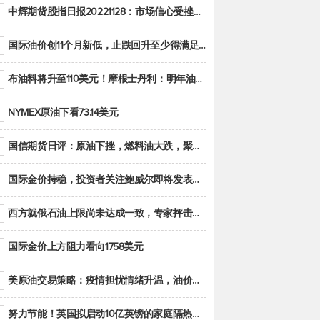
中辉期货股指日报20221128：市场信心受挫，股指全线回调
国际油价创11个月新低，止跌回升至少得满足二大条件之一
布油料将升至110美元！摩根士丹利：明年油市面临七大不确定性
NYMEX原油下看73.14美元
国信期货日评：原油下挫，燃料油大跌，聚烯烃谨慎回调
国际金价持稳，投资者关注鲍威尔即将发表的讲话
西方就俄石油上限尚未达成一致，专家抨击限价是无用功
国际金价上方阻力看向1758美元
美原油交易策略：疫情担忧情绪升温，油价跌创年内新低
努力节能！英国拟启动10亿英镑的家庭隔热工程 减少能源消耗