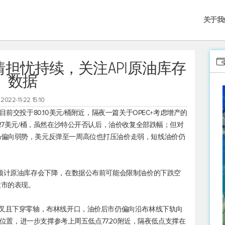
关于我
担忧持续，关注API原油库存
数据
2022-11-22 15:10
目前交投于80.10美元/桶附近，隔夜一篇关于OPEC+考虑增产的
.27美元/桶，虽然在沙特公开否认后，油价收复全部跌幅；但对
仍偏向弱势，美元反弹至一周高位也打压油价走弱，短线油价仍
场预计原油库存会下降，在数据公布前可能会限制油价的下跌空
股市的表现。
死叉且下穿零轴，布林线开口，油价后市仍偏向沿布林线下轨向
附近位置，进一步支撑参考上周五低点77.20附近，隔夜低点支撑在