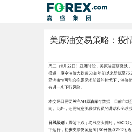
美原油交易策略：疫情
周二（11月22日）亚洲时段，
美原油
震荡微跌，
报道一度令油价大跌逾5%创年初以来新低至75
亚洲疫情可能会拖累需求前景的担忧下，油价
有进一步下行风险。
本交易日需要关注API原油库存数据，目前市
间。此外，还需留意美联储官员的讲话和全球
日线级别：
震荡下跌；均线空头排列，MACD
下运行，初步支撑仍留意9月30日低点79.12