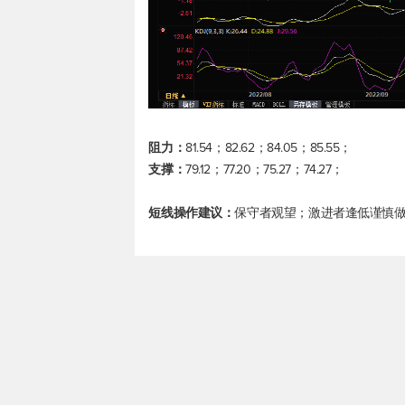
阻力：
81.54；82.62；84.05；85.55；
支撑：
79.12；77.20；75.27；74.27；
短线操作建议：
保守者观望；激进者逢低谨慎