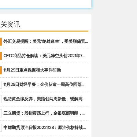
相关资讯
外汇交易提醒：美元“绝处逢生”，受美联储官员鹰派讲话支撑
CFTC商品持仓解读：美元净空头创2021年7月以来最大，黄金期货投机性净多头头寸减少
11月29日重点数据和大事件前瞻
11月29日财经早餐：金价从逾一周高位回落，美联储官员重申鹰派立场推动美元回升
现货黄金续反弹，美指创两周新低，缓解高通胀美国须治本
三立期货：股指震荡上行，金银底部明朗，原油偏弱走势(20221128收评)
中辉期货原油日报20221128：原油价格持续下降，市场关注OPEC+新一轮产能政策