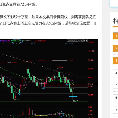
7日低点支撑在72.57附近。
录得长下影线十字星，如果本交易日录得阳线，则需要提防见底
月21日低点和上周五高点阻力在82.62附近，若能收复该位置，则
1
2
3
4
5
6
7