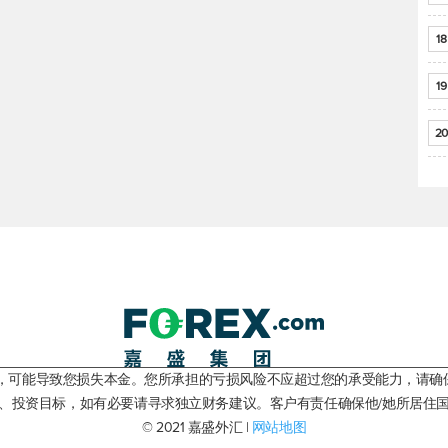
18
19
20
险，可能导致您损失本金。您所承担的亏损风险不应超过您的承受能力，请确
、投资目标，如有必要请寻求独立财务建议。客户有责任确保他/她所居住
© 2021 嘉盛外汇 |
网站地图