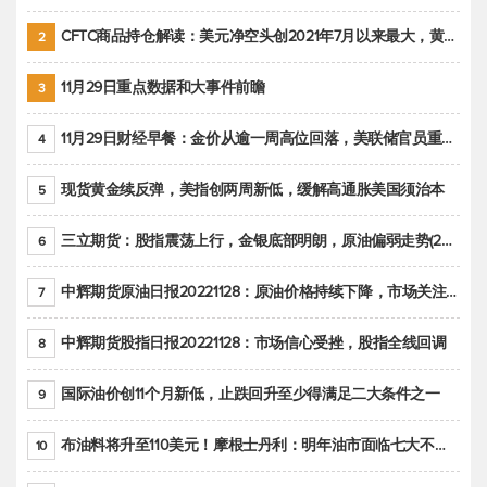
CFTC商品持仓解读：美元净空头创2021年7月以来最大，黄金期货投机性净多头头寸减少
2
11月29日重点数据和大事件前瞻
3
11月29日财经早餐：金价从逾一周高位回落，美联储官员重申鹰派立场推动美元回升
4
现货黄金续反弹，美指创两周新低，缓解高通胀美国须治本
5
三立期货：股指震荡上行，金银底部明朗，原油偏弱走势(20221128收评)
6
中辉期货原油日报20221128：原油价格持续下降，市场关注OPEC+新一轮产能政策
7
中辉期货股指日报20221128：市场信心受挫，股指全线回调
8
国际油价创11个月新低，止跌回升至少得满足二大条件之一
9
布油料将升至110美元！摩根士丹利：明年油市面临七大不确定性
10