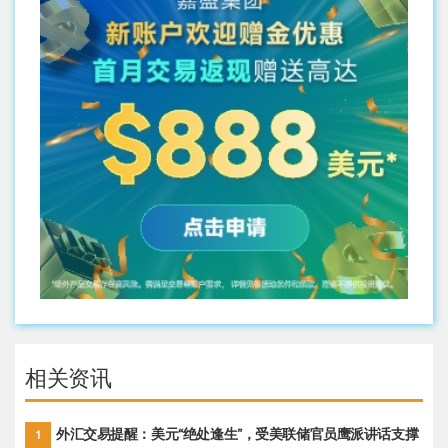
相关资讯
外汇交易提醒：美元“绝处逢生”，受美联储官员鹰派讲话支撑
1