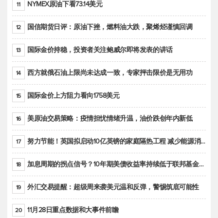
NYMEX原油下看73.14美元
11
国信期货日评：原油下挫，燃料油大跌，聚烯烃谨慎回调
12
国际金价持稳，投资者关注鲍威尔即将发表的讲话
13
西方就俄石油上限尚未达成一致，专家抨击限价是无用功
14
国际金价上方阻力看向1758美元
15
美原油交易策略：疫情担忧情绪升温，油价跌创年内新低
16
努力节能！英国拟启动10亿英镑的家庭隔热工程 减少能源消耗
17
加息周期的拐点信号？10年期美债收益率持续低于联邦基金利率目标区间
18
外汇交易提醒：超级周来袭美元温和反弹，警惕筑底可能性
19
11月28日重点数据和大事件前瞻
20