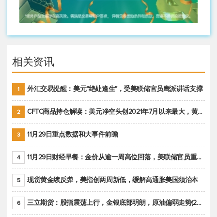
相关资讯
外汇交易提醒：美元“绝处逢生”，受美联储官员鹰派讲话支撑
1
CFTC商品持仓解读：美元净空头创2021年7月以来最大，黄金期货投机性净多头头寸减少
2
11月29日重点数据和大事件前瞻
3
11月29日财经早餐：金价从逾一周高位回落，美联储官员重申鹰派立场推动美元回升
4
现货黄金续反弹，美指创两周新低，缓解高通胀美国须治本
5
三立期货：股指震荡上行，金银底部明朗，原油偏弱走势(20221128收评)
6