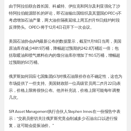
由于阿拉伯联合酋长国、科威特、伊拉克和阿尔及利亚强化了沙
特阿拉伯能源部长的评论，即石油输出国组织及其盟国(OPEC+)不
考虑增加石油产量，两大油价隔夜延续上周五(11月19日)纽约时段
反弹势头。OPEC+将于12月4日召开下一次会议。
美国石油协会(API)最新公布的数据显示，截至11月18日当周，美国
原油库存减少481.9万桶，降幅超过预期的242.8万桶近一倍；包
括取暖油和喷气燃料在内的馏分油库存增加了110.5万桶，增幅超
过预期的50万桶。
俄罗斯如何回应七国集团(G7)对俄石油限价存在不确定性，这也为
市场提供了一些支持。美国财政部一位高级官员周二(11月22日)表
示，价格上限将很快公布。他并补充说，价格上限可能每年调整
几次。
SPI Asset Management执行合伙人Stephen Innes在一份报告中表
示：“交易员密切关注俄罗斯究竟会削减多少石油出口以进行报
复，这可能会提振油价。”