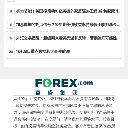
努力节能！英国拟启动10亿英镑的家庭隔热工程 减少能源消耗
17
加息周期的拐点信号？10年期美债收益率持续低于联邦基金利率目标区间
18
外汇交易提醒：超级周来袭美元温和反弹，警惕筑底可能性
19
11月28日重点数据和大事件前瞻
20
风险警示： 交易外汇和杠杆化金融品种具有高风险，可能导
致您损失本金。您所承担的亏损风险不应超过您的承受能
力，请确保您完全理解其中所涉风险。交易杠杆化产品并不
适合所有投资者。在交易前，请考虑您的经验水平、投资目
标，如有必要请寻求独立财务建议。客户有责任确保他/她所