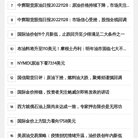
中辉期货原油日报20221128：原油价格持续下降，市场关注OPEC+新一轮产能政策
7
中辉期货股指日报20221128：市场信心受挫，股指全线回调
8
国际油价创11个月新低，止跌回升至少得满足二大条件之一
9
布油料将升至110美元！摩根士丹利：明年油市面临七大不确定性
10
NYMEX原油下看73.14美元
11
国信期货日评：原油下挫，燃料油大跌，聚烯烃谨慎回调
12
国际金价持稳，投资者关注鲍威尔即将发表的讲话
13
西方就俄石油上限尚未达成一致，专家抨击限价是无用功
14
国际金价上方阻力看向1758美元
15
美原油交易策略：疫情担忧情绪升温，油价跌创年内新低
16