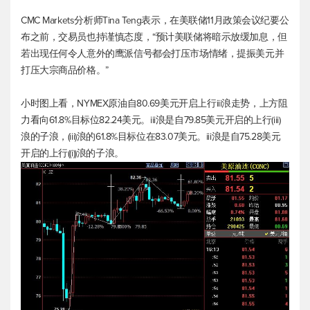
CMC Markets分析师Tina Teng表示，在美联储11月政策会议纪要公
布之前，交易员也持谨慎态度，“预计美联储将暗示放缓加息，但
若出现任何令人意外的鹰派信号都会打压市场情绪，提振美元并
打压大宗商品价格。”
小时图上看，NYMEX原油自80.69美元开启上行iii浪走势，上方阻
力看向61.8%目标位82.24美元。iii浪是自79.85美元开启的上行(iii)
浪的子浪，(iii)浪的61.8%目标位在83.07美元。iii浪是自75.28美元
开启的上行((i))浪的子浪。