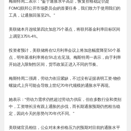
梅斯特周二表示：“鉴于通胀水平高企，恢复价格稳定仍是
FOMC(联邦公开市场委员会)的首要任务，我们致力于使用我们的
工具，让通胀回落至2%。”
美联储本月连续第四次加息75个基点，将联邦基金利率目标区间
上调至3.75%-4%。
投资者预计，美联储将在12月利率会议上将加息幅度降至50个基
点，明年基准利率将在5%左右见顶。梅斯特周一表示，由于利率
开始进入限制性区间，货币政策正进入不同的节奏。
梅斯特周二强调，劳动力依旧紧缺，不过没有证据表明工资-物价
螺旋式上升可能会导致上世纪70年代规模的通胀水平再现。
她表示：“劳动力需求仍然超过劳动力供应，但在多数行业和类别
中，工资增长没有跟上通胀的步伐，而长期通胀预期仍然相当稳
定，因此今天的形势与70年代不同。”
美联储官员相信，公众对未来价格压力的预期对目前的通胀水平