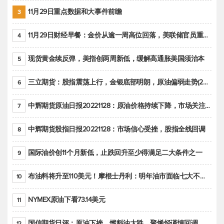
11月29日重点数据和大事件前瞻
3
11月29日财经早餐：金价从逾一周高位回落，美联储官员重申鹰派立场推动美元回升
4
现货黄金续反弹，美指创两周新低，缓解高通胀美国须治本
5
三立期货：股指震荡上行，金银底部明朗，原油偏弱走势(20221128收评)
6
中辉期货原油日报20221128：原油价格持续下降，市场关注OPEC+新一轮产能政策
7
中辉期货股指日报20221128：市场信心受挫，股指全线回调
8
国际油价创11个月新低，止跌回升至少得满足二大条件之一
9
布油料将升至110美元！摩根士丹利：明年油市面临七大不确定性
10
NYMEX原油下看73.14美元
11
国信期货日评：原油下挫，燃料油大跌，聚烯烃谨慎回调
12