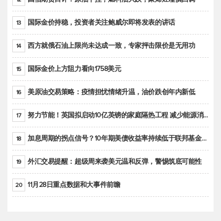
国际金价持稳，投资者关注鲍威尔即将发表的讲话
13
西方就俄石油上限尚未达成一致，专家抨击限价是无用功
14
国际金价上方阻力看向1758美元
15
美原油交易策略：疫情担忧情绪升温，油价跌创年内新低
16
努力节能！英国拟启动10亿英镑的家庭隔热工程 减少能源消耗
17
加息周期的拐点信号？10年期美债收益率持续低于联邦基金利率目标区间
18
外汇交易提醒：超级周来袭美元温和反弹，警惕筑底可能性
19
11月28日重点数据和大事件前瞻
20