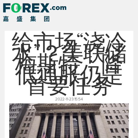
给市场“浇冷
水”？美联储
梅斯特：降
低通胀仍是
首要任务
2022-11-23 15:54