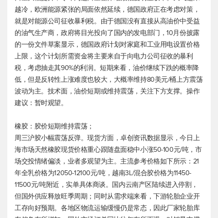
越冷，欧洲能源紧张的局面依然延续，德国政府正在考虑对策，
就是对能源公司征收暴利税。由于德国没有直接从高油价中受益
的油气生产商，政府将目光投向了国内的发电部门，10月份披露
的一份文件草案显示，德国政府计划对家庭和工业用电设置价格
上限，这个计划所需资金将主要来自于向电力公司征收的暴利
税，考虑抽走其90%的利润。短期来看，油价继续下跌的概率降
低，但是反转性上涨难度也较大，大概率维持80美元/桶上方震荡
波动为主。技术面，油价短期或维持震荡，关注下方支撑。操作
建议：暂时观望。
橡胶：胶价短期维持震荡；
周三沪胶小幅震荡反弹。现货方面，卓创资讯数据显示，今日上
海市场天然橡胶现货价格重心跟随盘面稳中小涨50-100元/吨，市
场交投情绪偏淡，业者多观望为主。主流参考价格如下所示：21
年全乳价格为12050-12100元/吨，越南3L/混合胶价格为11450-
11500元/吨附近，实单具体商谈。国内云南产区陆续进入停割，
但国外供应释放旺季周期；同时从需求端来看，下游轮胎企业开
工存向好预期。各地区物流运输缓慢仍是常态，因此厂家轮胎库