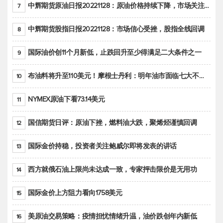
中辉期货原油日报20221128：原油价格持续下降，市场关注OPEC+新一轮产能政策
7
中辉期货股指日报20221128：市场信心受挫，股指全线回调
8
国际油价创11个月新低，止跌回升至少得满足二大条件之一
9
布油料将升至110美元！摩根士丹利：明年油市面临七大不确定性
10
NYMEX原油下看73.14美元
11
国信期货日评：原油下挫，燃料油大跌，聚烯烃谨慎回调
12
国际金价持稳，投资者关注鲍威尔即将发表的讲话
13
西方就俄石油上限尚未达成一致，专家抨击限价是无用功
14
国际金价上方阻力看向1758美元
15
美原油交易策略：疫情担忧情绪升温，油价跌创年内新低
16