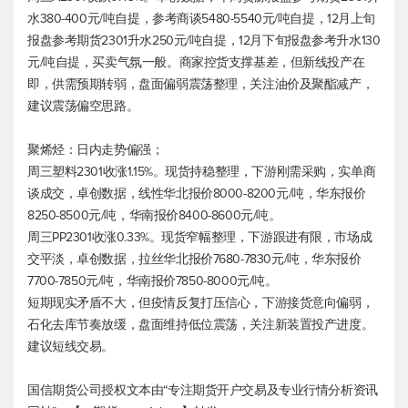
水380-400元/吨自提，参考商谈5480-5540元/吨自提，12月上旬
报盘参考期货2301升水250元/吨自提，12月下旬报盘参考升水130
元/吨自提，买卖气氛一般。商家控货支撑基差，但新线投产在
即，供需预期转弱，盘面偏弱震荡整理，关注油价及聚酯减产，
建议震荡偏空思路。
聚烯烃：日内走势偏强；
周三塑料2301收涨1.15%。现货持稳整理，下游刚需采购，实单商
谈成交，卓创数据，线性华北报价8000-8200元/吨，华东报价
8250-8500元/吨，华南报价8400-8600元/吨。
周三PP2301收涨0.33%。现货窄幅整理，下游跟进有限，市场成
交平淡，卓创数据，拉丝华北报价7680-7830元/吨，华东报价
7700-7850元/吨，华南报价7850-8000元/吨。
短期现实矛盾不大，但疫情反复打压信心，下游接货意向偏弱，
石化去库节奏放缓，盘面维持低位震荡，关注新装置投产进度。
建议短线交易。
国信期货公司授权文本由“专注期货开户交易及专业行情分析资讯