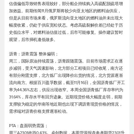
估值偏低导致销售表现较好，部分船企持续购入高硫配脱硫塔增
加效益。前期传闻11月俄罗斯将较少向亚太地区的燃料油供应，
但是从目前市场来看，俄罗斯流向亚太地区的燃料油并未出现大
幅度收紧，仍处于供应宽松状态。考虑高硫裂解价差已经处于历
史低位水平，对燃料油估值过低，后市可能修复。操作建议暂时
观望，后市择机逢低做多。
沥青：沥青震荡 整体偏弱；
周三，国际原油持续震荡，沥青跟随震荡。目前市场需求正在逐
步减弱，受天气因素影响，北方部分工程项目已经收尾，南方还
有部分刚需支撑，北方炼厂出现降价出货的情况，北方货源逐渐
流向南方。根据百川盈孚数据，截至11月16日，全国沥青炼厂开工
率为44.36%左右，供应出现收窄。本周全国沥青炼厂库存率约为
31.64%，库存水平有回升迹象。近期现货价格大幅度走弱，前期
支撑较为稳定的华南等地近期也出现下调沥青现货价格的情况，
需求端对沥青价格支撑逐渐松动。
PTA：盘面弱势震荡；
周三A2301收跌0.43%。卓创数据，本周货源报盘参考期货2301升