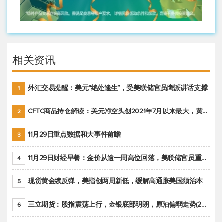
相关资讯
外汇交易提醒：美元“绝处逢生”，受美联储官员鹰派讲话支撑
1
CFTC商品持仓解读：美元净空头创2021年7月以来最大，黄金期货投机性净多头头寸减少
2
11月29日重点数据和大事件前瞻
3
11月29日财经早餐：金价从逾一周高位回落，美联储官员重申鹰派立场推动美元回升
4
现货黄金续反弹，美指创两周新低，缓解高通胀美国须治本
5
三立期货：股指震荡上行，金银底部明朗，原油偏弱走势(20221128收评)
6