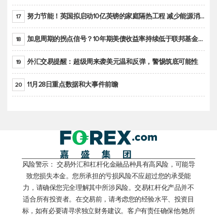
努力节能！英国拟启动10亿英镑的家庭隔热工程 减少能源消耗
17
加息周期的拐点信号？10年期美债收益率持续低于联邦基金利率目标区间
18
外汇交易提醒：超级周来袭美元温和反弹，警惕筑底可能性
19
11月28日重点数据和大事件前瞻
20
风险警示： 交易外汇和杠杆化金融品种具有高风险，可能导
致您损失本金。您所承担的亏损风险不应超过您的承受能
力，请确保您完全理解其中所涉风险。交易杠杆化产品并不
适合所有投资者。在交易前，请考虑您的经验水平、投资目
标，如有必要请寻求独立财务建议。客户有责任确保他/她所