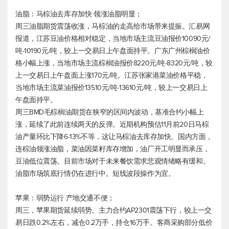
油脂：马棕油去库存加快 领涨油脂明显；
周三油脂期货震荡收涨，马棕油的走高给市场带来提振。汇易网
报道，江苏豆油价格相对稳定，当地市场主流豆油报价10090元/
吨-10190元/吨，较上一交易日上午盘面持平。广东广州棕榈油价
格小幅上涨，当地市场主流棕榈油报价8220元/吨-8320元/吨，较
上一交易日上午盘面上涨170元/吨。江苏张家港菜油价格平稳，
当地市场主流菜油报价13510元/吨-13610元/吨，较上一交易日上
午盘面持平。
周三BMD毛棕榈油期货在狭窄的区间内波动，基准合约小幅上
涨，延续了此前连续两天的反弹。近期机构预估11月前20日马棕
油产量环比下降6-13%不等，这让马棕油去库存加快。国内方面，
连棕油领涨油脂，菜油因菜籽库存增加，油厂开工明显而承压，
豆油低位震荡。目前市场对于未来餐饮需求悲观情绪略有缓和。
油脂市场筑底行情仍在进行中。短线波段操作为宜。
苹果：弱势运行 产地交通不便；
周三，苹果期货延续弱势。主力合约AP2301震荡下行，较上一交
易日跌0.2%左右，减仓0.2万手，持仓16万手。客商采购部分低价