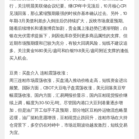
行，关注明晨美联储会议纪要。继CPI年中见顶后，10月核心CPI
见顶回落，那么紧缩预期最强的时候亦基本确认过去。另外，10
年期-3月美债利差步入倒挂后仍持续扩大，反映市场衰退预期。
随着后续增长和通胀博弈加剧，贵金属上涨趋势已逐渐明朗，白
银在光伏需求提振下，则因低库存受到更多商品属性的支撑。但
近期市场预期缓和已较为充分，有较大回调风险，短线不建议追
多。关注黄金1680美元/盎司和白银19.8美元/盎司附近支撑的逢低
买入机会。
豆类：买盘介入 连粕震荡收涨；
周三连粕市场震荡收涨，买盘涌入推动价格走高，短线资金进出
频繁。国际方面，CBOT大豆电子盘震荡收涨，美元回落美豆窄
幅震荡收涨。国内方面，汇易网报价显示，国内豆粕现货报价继
续上调，幅度为30-50元/吨。尽管国内港口大豆到港量逐步增
加，但是油厂开工似乎不及预期，部分地区豆粕外运物流也略显
迟缓，油厂挺粕意愿增强，豆粕现货止跌回升，连粕市场在大持
仓背景下，多空仍在对峙中，市场近期波动越发激烈，短线交易
为宜。