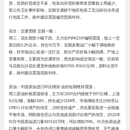
货，优质好货成交不多，包装自存货的客商发货量较上周减少。
受公共卫生事件影响，近期甘肃静宁地区包装工无法前往冷库进
行包装工作。操作建议震荡偏空思路对待。
花生：交通受限 交易一般；
周三，花生期货小幅下跌。主力合约PK2301偏弱震荡，较上一交
易日跌0.2%左右，持仓10万手。近期多数油厂小幅下调收购价
格，对市场信心造成一定打压，部分产区价格小幅回调。产地上
货量有限，主要因为交通管控，受此影响成交情况一般。目前驻
马店新白沙花生通货米收购价格10700-11000元/吨，原料出货不
多。操作建议震荡思路对待。
原油：中国原油进口环比增加 油价短期维持震荡；
周三原油价格震荡收涨，主力SC2301合约报收于597元/桶，上涨
9.3元/桶，涨幅1.58%，持仓减少1238手。市场继续关注沙特否认
OPEC+讨论增产的传言，沙特坚持减产，并说要采取进一步措施
平衡市场，阿联酋也否认与其他成员国讨论增产的传言。2022年
10月中国原油进口量4313.63万吨，环比增加7.19%。10月份原油进
口量大幅提升，令年内进口量整体缩减幅度明显收窄。天气越来