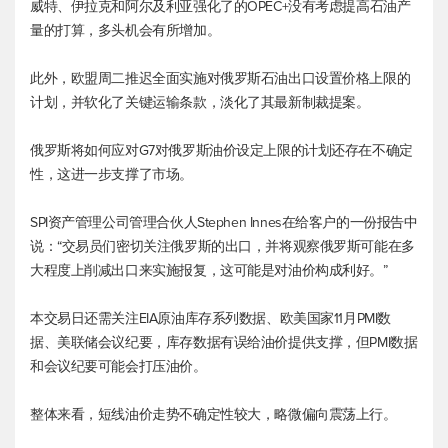
威特、伊拉克和阿尔及利亚强化了的OPEC+没有考虑提高石油产
量的打算，多头机会有所增加。
此外，欧盟周二推迟全面实施对俄罗斯石油出口设置价格上限的
计划，并软化了关键运输条款，淡化了其最新制裁提案。
俄罗斯将如何应对G7对俄罗斯油价设定上限的计划还存在不确定
性，这进一步支撑了市场。
SPI资产管理公司管理合伙人Stephen Innes在给客户的一份报告中
说：“交易员们密切关注俄罗斯的出口，并将观察俄罗斯可能在多
大程度上削减出口来实施报复，这可能是对油价构成利好。”
本交易日还需关注EIA原油库存系列数据、欧美国家11月PMI数
据、美联储会议纪要，库存数据有误给油价提供支撑，但PMI数据
和会议纪要可能会打压油价。
整体来看，短线油价走势不确定性较大，略微偏向震荡上行。