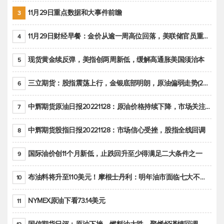
11月29日重点数据和大事件前瞻
3
11月29日财经早餐：金价从逾一周高位回落，美联储官员重申鹰派立场推动美元回升
4
现货黄金续反弹，美指创两周新低，缓解高通胀美国须治本
5
三立期货：股指震荡上行，金银底部明朗，原油偏弱走势(20221128收评)
6
中辉期货原油日报20221128：原油价格持续下降，市场关注OPEC+新一轮产能政策
7
中辉期货股指日报20221128：市场信心受挫，股指全线回调
8
国际油价创11个月新低，止跌回升至少得满足二大条件之一
9
布油料将升至110美元！摩根士丹利：明年油市面临七大不确定性
10
NYMEX原油下看73.14美元
11