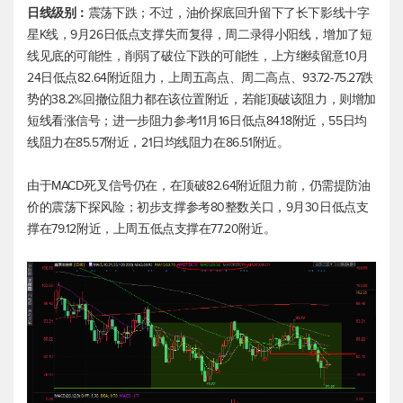
日线级别：
震荡下跌；不过，油价探底回升留下了长下影线十字
星K线，9月26日低点支撑失而复得，周二录得小阳线，增加了短
线见底的可能性，削弱了破位下跌的可能性，上方继续留意10月
24日低点82.64附近阻力，上周五高点、周二高点、93.72-75.27跌
势的38.2%回撤位阻力都在该位置附近，若能顶破该阻力，则增加
短线看涨信号；进一步阻力参考11月16日低点84.18附近，55日均
线阻力在85.57附近，21日均线阻力在86.51附近。
由于MACD死叉信号仍在，在顶破82.64附近阻力前，仍需提防油
价的震荡下探风险；初步支撑参考80整数关口，9月30日低点支
撑在79.12附近，上周五低点支撑在77.20附近。