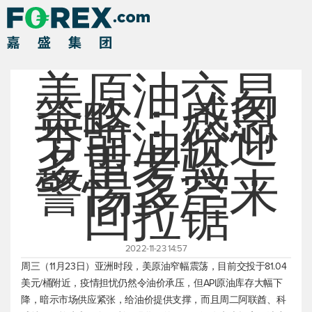
美原油交易
策略：感恩
节前油价迎
多重考验，
警惕多空来
回拉锯
2022-11-23 14:57
周三（11月23日）亚洲时段，
美原油
窄幅震荡，目前交投于81.04
美元/桶附近，疫情担忧仍然令油价承压，但API原油库存大幅下
降，暗示市场供应紧张，给油价提供支撑，而且周二阿联酋、科