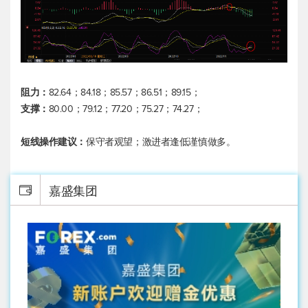
阻力：
82.64；84.18；85.57；86.51；89.15；
支撑：
80.00；79.12；77.20；75.27；74.27；
短线操作建议：
保守者观望；激进者逢低谨慎做多。
嘉盛集团