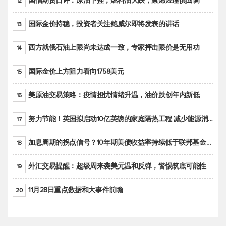
国信期货日评：原油下挫，燃料油大跌，聚烯烃谨慎回调
12
国际金价持稳，投资者关注鲍威尔即将发表的讲话
13
西方就俄石油上限尚未达成一致，专家抨击限价是无用功
14
国际金价上方阻力看向1758美元
15
美原油交易策略：疫情担忧情绪升温，油价跌创年内新低
16
努力节能！英国拟启动10亿英镑的家庭隔热工程 减少能源消耗
17
加息周期的拐点信号？10年期美债收益率持续低于联邦基金利率目标区间
18
外汇交易提醒：超级周来袭美元温和反弹，警惕筑底可能性
19
11月28日重点数据和大事件前瞻
20