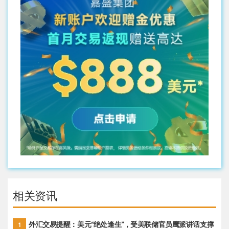
相关资讯
外汇交易提醒：美元“绝处逢生”，受美联储官员鹰派讲话支撑
1