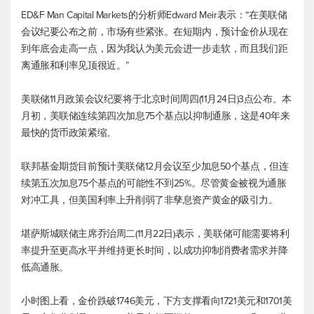
ED&F Man Capital Markets的分析师Edward Meir表示：“在美联储
会议纪要公布之前，市场有些紧张。在短期内，预计金价从现在
到年底会走高一点，因为我认为美元会进一步走软，而且我们距
离通胀和利率见顶很近。”
美联储11月政策会议纪要将于北京时间周四(11月24日)3点公布。本
月初，美联储连续第四次加息75个基点以抑制通胀，这是40年来
最快的货币政策紧缩。
联邦基金期货目前预计美联储12月会议至少加息50个基点，但连
续第五次加息75个基点的可能性不到25%。尽管黄金被视为通胀
对冲工具，但美国利率上升削弱了非孳息资产黄金的吸引力。
堪萨斯城联储主席乔治周二(11月22日)表示，美联储可能需要将利
率提升至更高水平并维持更长时间，以成功抑制消费者需求并降
低高通胀。
小时图上看，金价跌破1746美元，下方支撑看向1721美元和1701美