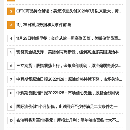
CFTC商品持仓解读：美元净空头创2021年7月以来最大，黄金期货投机性净多头头寸减少
2
11月29日重点数据和大事件前瞻
3
11月29日财经早餐：金价从逾一周高位回落，美联储官员重申鹰派立场推动美元回升
4
现货黄金续反弹，美指创两周新低，缓解高通胀美国须治本
5
三立期货：股指震荡上行，金银底部明朗，原油偏弱走势(20221128收评)
6
中辉期货原油日报20221128：原油价格持续下降，市场关注OPEC+新一轮产能政策
7
中辉期货股指日报20221128：市场信心受挫，股指全线回调
8
国际油价创11个月新低，止跌回升至少得满足二大条件之一
9
布油料将升至110美元！摩根士丹利：明年油市面临七大不确定性
10