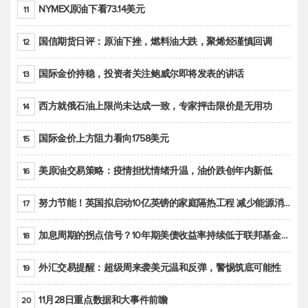
NYMEX原油下看73.14美元
11
国信期货日评：原油下挫，燃料油大跌，聚烯烃谨慎回调
12
国际金价持稳，投资者关注鲍威尔即将发表的讲话
13
西方就俄石油上限尚未达成一致，专家抨击限价是无用功
14
国际金价上方阻力看向1758美元
15
美原油交易策略：疫情担忧情绪升温，油价跌创年内新低
16
努力节能！英国拟启动10亿英镑的家庭隔热工程 减少能源消耗
17
加息周期的拐点信号？10年期美债收益率持续低于联邦基金利率目标区间
18
外汇交易提醒：超级周来袭美元温和反弹，警惕筑底可能性
19
11月28日重点数据和大事件前瞻
20