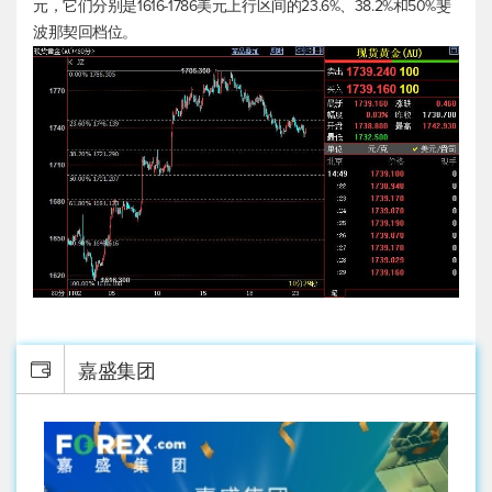
元，它们分别是1616-1786美元上行区间的23.6%、38.2%和50%斐
波那契回档位。
嘉盛集团