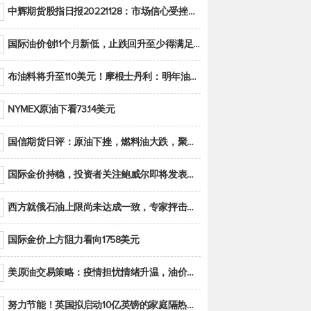
中辉期货股指日报20221128：市场信心受挫，股指全线回调
国际油价创11个月新低，止跌回升至少得满足二大条件之一
布油料将升至110美元！摩根士丹利：明年油市面临七大不确定性
NYMEX原油下看73.14美元
国信期货日评：原油下挫，燃料油大跌，聚烯烃谨慎回调
国际金价持稳，投资者关注鲍威尔即将发表的讲话
西方就俄石油上限尚未达成一致，专家抨击限价是无用功
国际金价上方阻力看向1758美元
美原油交易策略：疫情担忧情绪升温，油价跌创年内新低
努力节能！英国拟启动10亿英镑的家庭隔热工程 减少能源消耗