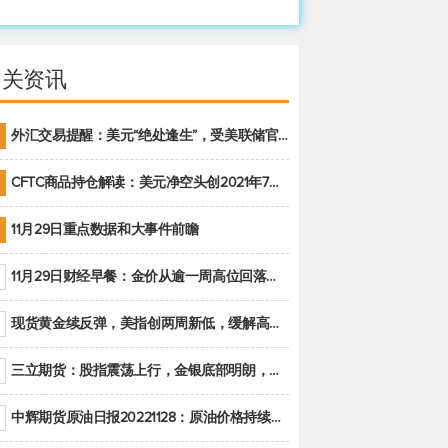
相关资讯
外汇交易提醒：美元“绝处逢生”，受美联储官员鹰派讲话支撑
CFTC商品持仓解读：美元净空头创2021年7月以来最大，黄金期货投机性净多头头寸减少
11月29日重点数据和大事件前瞻
11月29日财经早餐：金价从逾一周高位回落，美联储官员重申鹰派立场推动美元回升
现货黄金续反弹，美指创两周新低，缓解高通胀美国须治本
三立期货：股指震荡上行，金银底部明朗，原油偏弱走势(20221128收评)
中辉期货原油日报20221128：原油价格持续下降，市场关注OPEC+新一轮产能政策