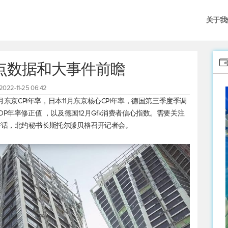
关于我
重点数据和大事件前瞻
2022-11-25 06:42
月东京CPI年率，日本11月东京核心CPI年率，德国第三季度季调
P年率修正值 ，以及德国12月Gfk消费者信心指数。需要关注
讲话，北约秘书长斯托尔滕贝格召开记者会。