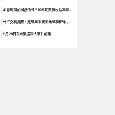
加息周期的拐点信号？10年期美债收益率持续低于联邦基金利率目标区间
外汇交易提醒：超级周来袭美元温和反弹，警惕筑底可能性
11月28日重点数据和大事件前瞻