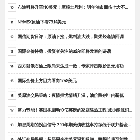
布油料将升至110美元！摩根士丹利：明年油市面临七大不确定性
10
NYMEX原油下看73.14美元
11
国信期货日评：原油下挫，燃料油大跌，聚烯烃谨慎回调
12
国际金价持稳，投资者关注鲍威尔即将发表的讲话
13
西方就俄石油上限尚未达成一致，专家抨击限价是无用功
14
国际金价上方阻力看向1758美元
15
美原油交易策略：疫情担忧情绪升温，油价跌创年内新低
16
努力节能！英国拟启动10亿英镑的家庭隔热工程 减少能源消耗
17
加息周期的拐点信号？10年期美债收益率持续低于联邦基金利率目标区间
18
外汇交易提醒：超级周来袭美元温和反弹，警惕筑底可能性
19