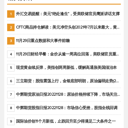
外汇交易提醒：美元“绝处逢生”，受美联储官员鹰派讲话支撑
1
CFTC商品持仓解读：美元净空头创2021年7月以来最大，黄金期货投机性净多头头寸减少
2
11月29日重点数据和大事件前瞻
3
11月29日财经早餐：金价从逾一周高位回落，美联储官员重申鹰派立场推动美元回升
4
现货黄金续反弹，美指创两周新低，缓解高通胀美国须治本
5
三立期货：股指震荡上行，金银底部明朗，原油偏弱走势(20221128收评)
6
中辉期货原油日报20221128：原油价格持续下降，市场关注OPEC+新一轮产能政策
7
中辉期货股指日报20221128：市场信心受挫，股指全线回调
8
国际油价创11个月新低，止跌回升至少得满足二大条件之一
9