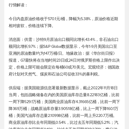
行情解读：
今日内盘原油价格收于570.1元/桶，降幅为5.38%，原油价格近期
相对疲软，价格连续下降。
消息面：供需：沙特9月原油出口额同比增长43.4%，非石油出口
额同比增长9.7%；据S&P Global数据显示，今年1-9月美国出口至
亚洲的原油数量约为147万桶/日。地缘政治：据《华尔街日报》
报道，G7最快将在当地时间23日或24日对俄罗斯价格上限作出决
定，价格上限可能会限定在每桶60或70美元。宏观经济：德国政
府计划对天然气、煤炭和石油公司征收33%的暴利税。
供应端：据美国能源信息署最新数据显示，截止2022年11月18日
当周，包括战略储备在内的美国原油库存总量8.22183亿桶，比前
一周下降529.1万桶；美国商业原油库存4.31665亿桶，比前一周下
降369万桶；战略原油库存量3.90518亿桶，比上一周下降160.1万
桶；美国汽油库存总量2.10998亿桶，比前一周上升220.7万桶。
商业原油库存比去年同期低0.54%，比过去五年同期低5.21%；汽