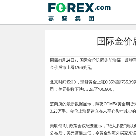
国际金价后
周四(11月24日)，国际金价巩固先前涨幅，反
金价后市上看1766美元。
北京时间15:00，
现货黄金
上涨0.35%至1755.
司；
美元指数
下跌0.32%至105.800。
芝商所的最新数据显示，隔夜
COMEX黄金期货
3.23万手。金价上涨是建立在未平仓头寸减少
美联储11月政策会议纪要显示，“绝大多数”美
公布后，美元普遍走低，令黄金对海外买家来