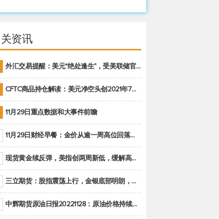
相关资讯
外汇交易提醒：美元“绝处逢生”，受美联储官员鹰派讲话支撑
CFTC商品持仓解读：美元净空头创2021年7月以来最大，黄金期货投机性净多头头寸减少
11月29日重点数据和大事件前瞻
11月29日财经早餐：金价从逾一周高位回落，美联储官员重申鹰派立场推动美元回升
现货黄金续反弹，美指创两周新低，缓解高通胀美国须治本
三立期货：股指震荡上行，金银底部明朗，原油偏弱走势(20221128收评)
中辉期货原油日报20221128：原油价格持续下降，市场关注OPEC+新一轮产能政策