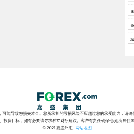
18
19
20
险，可能导致您损失本金。您所承担的亏损风险不应超过您的承受能力，请确
、投资目标，如有必要请寻求独立财务建议。客户有责任确保他/她所居住
© 2021 嘉盛外汇 |
网站地图