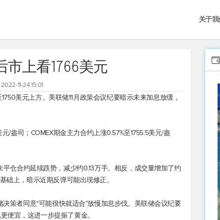
关于我
市上看1766美元
2022-11-24 15:01
弹至1750美元上方。美联储11月政策会议纪要暗示未来加息放缓，
39美元/盎司；COMEX期金主力合约上涨0.57%至1755.5美元/盎
未平仓合约延续跌势，减少约0.13万手。相反，成交量增加了约
的基础上，暗示近期反弹可能出现修正。
联储决策者同意“可能很快就适合”放慢加息步伐。美联储会议纪要
说更便宜，这进一步提振了黄金。