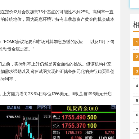
在定价12月会议加息75个基点的可能性不到25%。高利率一直
素的传统地位，因为高息环境让持有非孳息资产黄金的机会成本
ell表示：“FOMC会议纪要和市场对其加息放缓的反应——以及11月下旬
1
推动贵金属走高。”
2
年初之前，实际利率上升仍然是黄金面临的挑战。但该机构补充
实物需求强劲以及旨在试图实现外汇储备多元化的央行购买量创
3
实际利率，
4
上方阻力看向23.6%目标位1766美元。iii浪是自1616美元开启
5
6
7