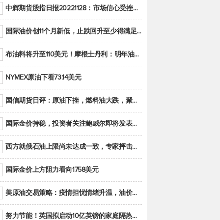
中辉期货股指日报20221128：市场信心受挫，股指全线回调
国际油价创11个月新低，止跌回升至少得满足二大条件之一
布油料将升至110美元！摩根士丹利：明年油市面临七大不确定性
NYMEX原油下看73.14美元
国信期货日评：原油下挫，燃料油大跌，聚烯烃谨慎回调
国际金价持稳，投资者关注鲍威尔即将发表的讲话
西方就俄石油上限尚未达成一致，专家抨击限价是无用功
国际金价上方阻力看向1758美元
美原油交易策略：疫情担忧情绪升温，油价跌创年内新低
努力节能！英国拟启动10亿英镑的家庭隔热工程 减少能源消耗