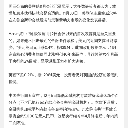
周三公布的美联储11月会议记录显示，大多数决策者都认为，放
慢加息步伐很快就会是合适的。11月30日，美联储主席鲍威尔将
在布鲁金斯学会就经济前景和劳动力市场的变化发表讲话。
Harvey称：“鲍威尔自11月2日会议以来的首次发言将是至关重要
的。如果他不回击最近的金融条件放松，美元的近期支撑可能减
少。”
美元兑日元
上涨0.4%，报139.14， 此前政府数据显示，11月
东京核心消费者物价同比涨幅创40年来高位，且连续第六个月高
于央行的2%目标，显示通胀压力有扩大迹象。
英镑下跌0.21%，报1.2084美元，投资者仍对英国的经济前景感到
担忧。
中国央行周五宣布，12月5日降低金融机构存款准备金率0.25个百
分点（不含已执行5%存款准备金率的金融机构）。本次下调后，
金融机构加权平均存款准备金率约为7.8%。此次降准共计释放长
期资金约5,000亿元人民币。这是央行继今年4月降准后，年内第
二次降准。