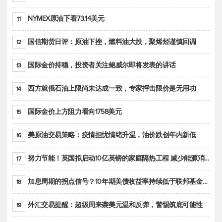
NYMEX原油下看73.14美元
11
国信期货日评：原油下挫，燃料油大跌，聚烯烃谨慎回调
12
国际金价持稳，投资者关注鲍威尔即将发表的讲话
13
西方就俄石油上限尚未达成一致，专家抨击限价是无用功
14
国际金价上方阻力看向1758美元
15
美原油交易策略：疫情担忧情绪升温，油价跌创年内新低
16
努力节能！英国拟启动10亿英镑的家庭隔热工程 减少能源消耗
17
加息周期的拐点信号？10年期美债收益率持续低于联邦基金利率目标区间
18
外汇交易提醒：超级周来袭美元温和反弹，警惕筑底可能性
19