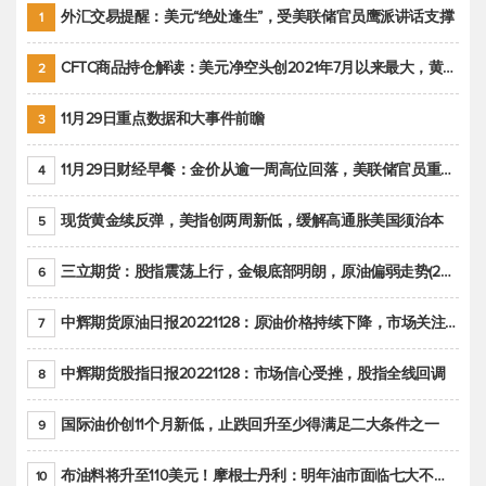
外汇交易提醒：美元“绝处逢生”，受美联储官员鹰派讲话支撑
1
CFTC商品持仓解读：美元净空头创2021年7月以来最大，黄金期货投机性净多头头寸减少
2
11月29日重点数据和大事件前瞻
3
11月29日财经早餐：金价从逾一周高位回落，美联储官员重申鹰派立场推动美元回升
4
现货黄金续反弹，美指创两周新低，缓解高通胀美国须治本
5
三立期货：股指震荡上行，金银底部明朗，原油偏弱走势(20221128收评)
6
中辉期货原油日报20221128：原油价格持续下降，市场关注OPEC+新一轮产能政策
7
中辉期货股指日报20221128：市场信心受挫，股指全线回调
8
国际油价创11个月新低，止跌回升至少得满足二大条件之一
9
布油料将升至110美元！摩根士丹利：明年油市面临七大不确定性
10