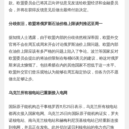
款。欧盟委员会已将其正向评估意见发送给欧盟经济和金融委员
会，并将在获得反馈意见后做出最终付款决定。
分歧依旧，欧盟将俄罗斯石油价格上限谈判推迟至周一
据知情人士透露，由于欧盟内部的分歧依然根深蒂固，欧盟外交
官将不会在周五或周末开会讨论俄罗斯油价上限问题。欧盟内部
在油价上限应该有多严格的问题上陷入了争论。波兰等国家反对
欧盟委员会提出的将油价限制在每桶65美元的建议，称这对俄罗
斯来说太慷慨了。包括希腊在内的其他国家不想低于这一水平。
欧盟外交官们曾乐观地认为能够在周五敲定协议，但各方仍不愿
做出足够让步。
乌克兰所有核电站已重新接入电网
国际原子能机构总干事格罗西11月25日表示，乌克兰所有核电站
都再次接入国家电网。乌克兰25日向国际原子能机构证实，罗夫
诺核电站、南乌克兰核电站和赫梅利尼茨基核电站已经重新连接
到电网，并且正在发电。此外切尔诺贝利核电站的电力也已恢