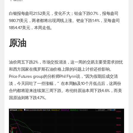
白银报每盎司21.52美元，变化不大；铂金下跌0.7%，报每盎司
980.71美元，两者都将出现周线上涨。钯金下跌1.4%，至每盎司
1854.47美元，本周走低。
原油
油价周五下跌2%，市场交投清淡，这一周的交易主要受需求担忧
和西方国家在俄罗斯石油价格上限的问题上讨价还价影响。
Price Futures group的分析师Phil Flynn说，“因为假期后成交清
淡，今天回吐了一些涨幅，” 在本周触及10个月低点后，这两份
合约都将迎来连续第三周下跌。
布伦特原油
本周下跌4.6%，而美
国原油则将下跌4.7%。