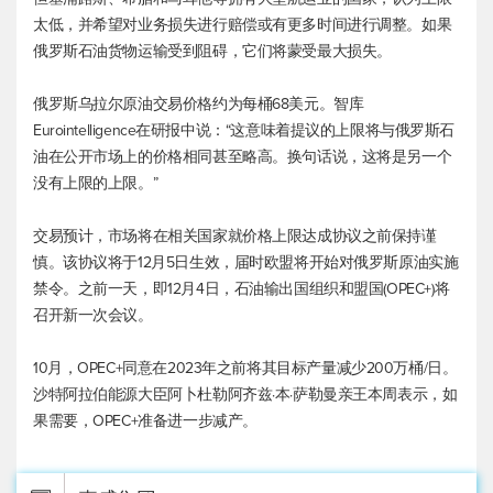
太低，并希望对业务损失进行赔偿或有更多时间进行调整。如果
俄罗斯石油货物运输受到阻碍，它们将蒙受最大损失。
俄罗斯乌拉尔原油交易价格约为每桶68美元。智库
Eurointelligence在研报中说：“这意味着提议的上限将与俄罗斯石
油在公开市场上的价格相同甚至略高。换句话说，这将是另一个
没有上限的上限。”
交易预计，市场将在相关国家就价格上限达成协议之前保持谨
慎。该协议将于12月5日生效，届时欧盟将开始对俄罗斯原油实施
禁令。之前一天，即12月4日，石油输出国组织和盟国(OPEC+)将
召开新一次会议。
10月，OPEC+同意在2023年之前将其目标产量减少200万桶/日。
沙特阿拉伯能源大臣阿卜杜勒阿齐兹·本·萨勒曼亲王本周表示，如
果需要，OPEC+准备进一步减产。