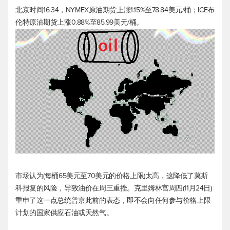
北京时间16:34，NYMEX原油期货上涨1.15%至78.84美元/桶；ICE
布
伦特原油
期货上涨0.88%至85.99美元/桶。
市场认为(每桶65美元至70美元的价格上限)太高，这降低了莫斯
科报复的风险，导致油价在周三重挫。克里姆林宫周四(11月24日)
重申了这一点总统普京此前的表态，即不会向任何参与价格上限
计划的国家供应石油或天然气。