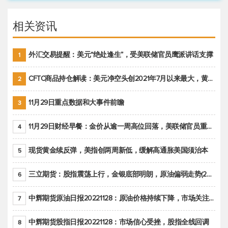
相关资讯
外汇交易提醒：美元“绝处逢生”，受美联储官员鹰派讲话支撑
1
CFTC商品持仓解读：美元净空头创2021年7月以来最大，黄金期货投机性净多头头寸减少
2
11月29日重点数据和大事件前瞻
3
11月29日财经早餐：金价从逾一周高位回落，美联储官员重申鹰派立场推动美元回升
4
现货黄金续反弹，美指创两周新低，缓解高通胀美国须治本
5
三立期货：股指震荡上行，金银底部明朗，原油偏弱走势(20221128收评)
6
中辉期货原油日报20221128：原油价格持续下降，市场关注OPEC+新一轮产能政策
7
中辉期货股指日报20221128：市场信心受挫，股指全线回调
8