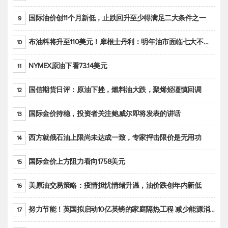
国际油价创11个月新低，止跌回升至少得满足二大条件之一
9
布油料将升至110美元！摩根士丹利：明年油市面临七大不确定性
10
NYMEX原油下看73.14美元
11
国信期货日评：原油下挫，燃料油大跌，聚烯烃谨慎回调
12
国际金价持稳，投资者关注鲍威尔即将发表的讲话
13
西方就俄石油上限尚未达成一致，专家抨击限价是无用功
14
国际金价上方阻力看向1758美元
15
美原油交易策略：疫情担忧情绪升温，油价跌创年内新低
16
努力节能！英国拟启动10亿英镑的家庭隔热工程 减少能源消耗
17