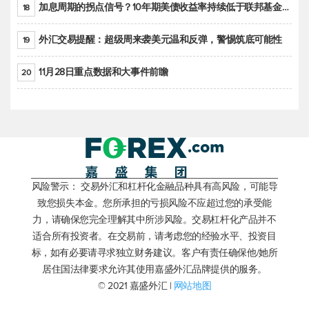
加息周期的拐点信号？10年期美债收益率持续低于联邦基金利率目标区间
18
外汇交易提醒：超级周来袭美元温和反弹，警惕筑底可能性
19
11月28日重点数据和大事件前瞻
20
风险警示： 交易外汇和杠杆化金融品种具有高风险，可能导
致您损失本金。您所承担的亏损风险不应超过您的承受能
力，请确保您完全理解其中所涉风险。交易杠杆化产品并不
适合所有投资者。在交易前，请考虑您的经验水平、投资目
标，如有必要请寻求独立财务建议。客户有责任确保他/她所
居住国法律要求允许其使用嘉盛外汇品牌提供的服务。
© 2021 嘉盛外汇 |
网站地图