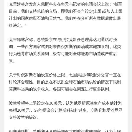
克里姆林宫发言人佩斯科夫在每天与记者的电话会议上说：“截至
目前，我们支持总统的立场，即我们不会向设定(上限)或加入上限
计划的国家供应石油和天然气。我们将在分析所有数据后做出最
终决定。“
克里姆林宫称，总统普京在与伊拉克新任总理苏达尼通话时强
调，一些西方国家试图对来自俄罗斯的原油成本施加限制，此类
行为违背市场关系原则，极有可能对全球能源市场造成严重后
果。
关于对俄罗斯石油设置价格上限，七国集团和欧盟外交官一直在
讨论其合理性。目的是在不扰乱全球石油市场供给的情况下限制
莫斯科当局的战争收入。各国可能会在周五进行更多谈判。
波兰希望将上限设定在30美元，认为俄罗斯原油生产成本估计为
每桶20美元，G7的提议会让莫斯科获利过多。立陶宛和爱沙尼亚
支持波兰的提议。
但塞浦路斯、希腊和马耳他等拥有大型航运业的国家，认为上限