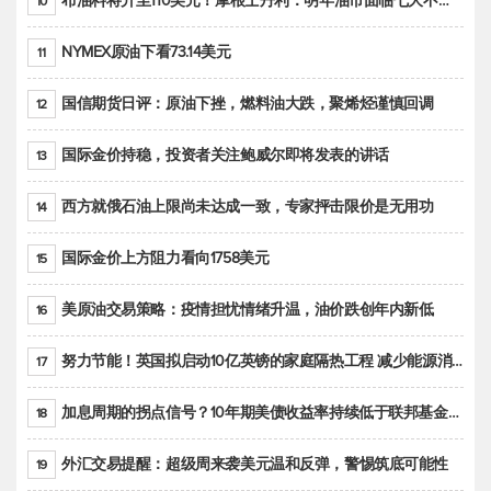
布油料将升至110美元！摩根士丹利：明年油市面临七大不确定性
10
NYMEX原油下看73.14美元
11
国信期货日评：原油下挫，燃料油大跌，聚烯烃谨慎回调
12
国际金价持稳，投资者关注鲍威尔即将发表的讲话
13
西方就俄石油上限尚未达成一致，专家抨击限价是无用功
14
国际金价上方阻力看向1758美元
15
美原油交易策略：疫情担忧情绪升温，油价跌创年内新低
16
努力节能！英国拟启动10亿英镑的家庭隔热工程 减少能源消耗
17
加息周期的拐点信号？10年期美债收益率持续低于联邦基金利率目标区间
18
外汇交易提醒：超级周来袭美元温和反弹，警惕筑底可能性
19