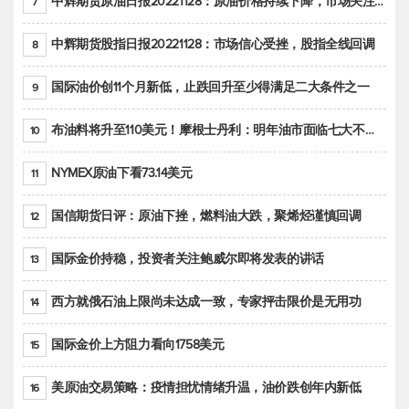
中辉期货原油日报20221128：原油价格持续下降，市场关注OPEC+新一轮产能政策
7
中辉期货股指日报20221128：市场信心受挫，股指全线回调
8
国际油价创11个月新低，止跌回升至少得满足二大条件之一
9
布油料将升至110美元！摩根士丹利：明年油市面临七大不确定性
10
NYMEX原油下看73.14美元
11
国信期货日评：原油下挫，燃料油大跌，聚烯烃谨慎回调
12
国际金价持稳，投资者关注鲍威尔即将发表的讲话
13
西方就俄石油上限尚未达成一致，专家抨击限价是无用功
14
国际金价上方阻力看向1758美元
15
美原油交易策略：疫情担忧情绪升温，油价跌创年内新低
16