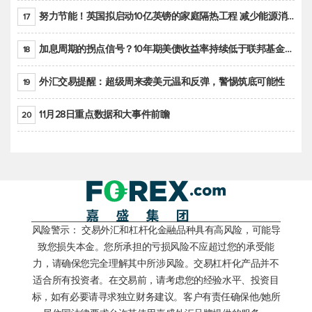
努力节能！英国拟启动10亿英镑的家庭隔热工程 减少能源消耗
17
加息周期的拐点信号？10年期美债收益率持续低于联邦基金利率目标区间
18
外汇交易提醒：超级周来袭美元温和反弹，警惕筑底可能性
19
11月28日重点数据和大事件前瞻
20
风险警示： 交易外汇和杠杆化金融品种具有高风险，可能导
致您损失本金。您所承担的亏损风险不应超过您的承受能
力，请确保您完全理解其中所涉风险。交易杠杆化产品并不
适合所有投资者。在交易前，请考虑您的经验水平、投资目
标，如有必要请寻求独立财务建议。客户有责任确保他/她所