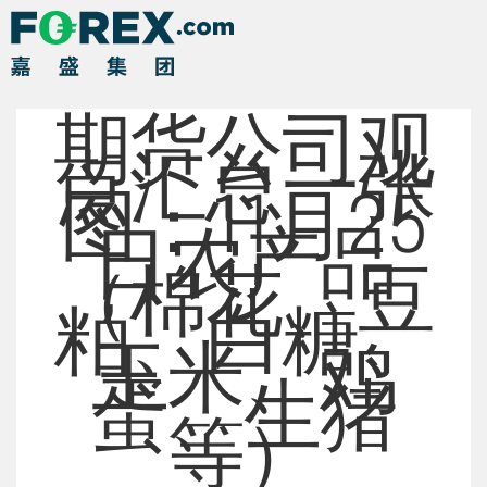
期货公司观
点汇总一张
图：11月25
日农产品
（棉花、豆
粕、白糖、
玉米、鸡
蛋、生猪
等）