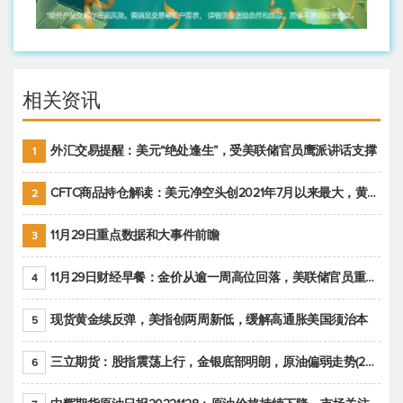
相关资讯
外汇交易提醒：美元“绝处逢生”，受美联储官员鹰派讲话支撑
1
CFTC商品持仓解读：美元净空头创2021年7月以来最大，黄金期货投机性净多头头寸减少
2
11月29日重点数据和大事件前瞻
3
11月29日财经早餐：金价从逾一周高位回落，美联储官员重申鹰派立场推动美元回升
4
现货黄金续反弹，美指创两周新低，缓解高通胀美国须治本
5
三立期货：股指震荡上行，金银底部明朗，原油偏弱走势(20221128收评)
6